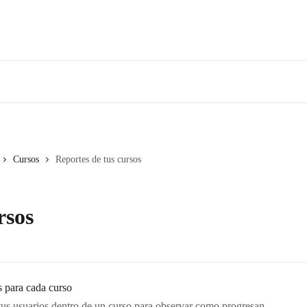
Cursos
Reportes de tus cursos
rsos
s para cada curso
tus usuarios dentro de un curso para observar como progresan.