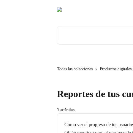
Ir al contenido principal
Buscar artículos...
Todas las colecciones
Productos digitales
Reportes de tus cu
3 artículos
Como ver el progreso de tus usuario
Obtén reportes sobre el progreso de 